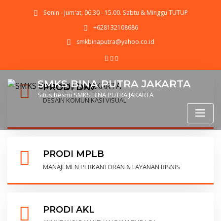
Senin - Jum'at, 06.30 - 15.00. Sabtu & Minggu TUTUP
+628132108686
smkbinaputra@yahoo.co.id
SMKS BINA PUTRA JAKARTA
PRODI DKV
Situs Resmi SMKS BINA PUTRA JAKARTA
DESAIN KOMUNIKASI VISUAL
PRODI MPLB
MANAJEMEN PERKANTORAN & LAYANAN BISNIS
PRODI AKL