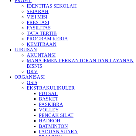
PROFIL
IDENTITAS SEKOLAH
SEJARAH
VISI MISI
PRESTASI
FASILITAS
TATA TERTIB
PROGRAM KERJA
KEMITRAAN
JURUSAN
AKUNTANSI
MANAJEMEN PERKANTORAN DAN LAYANAN
BISNIS
DKV
ORGANISASI
OSIS
EKSTRAKULIKULER
FUTSAL
BASKET
PASKIBRA
VOLLEY
PENCAK SILAT
HADROH
BATMINTON
PADUAN SUARA