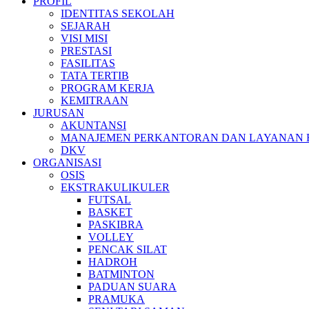
PROFIL
IDENTITAS SEKOLAH
SEJARAH
VISI MISI
PRESTASI
FASILITAS
TATA TERTIB
PROGRAM KERJA
KEMITRAAN
JURUSAN
AKUNTANSI
MANAJEMEN PERKANTORAN DAN LAYANAN B
DKV
ORGANISASI
OSIS
EKSTRAKULIKULER
FUTSAL
BASKET
PASKIBRA
VOLLEY
PENCAK SILAT
HADROH
BATMINTON
PADUAN SUARA
PRAMUKA