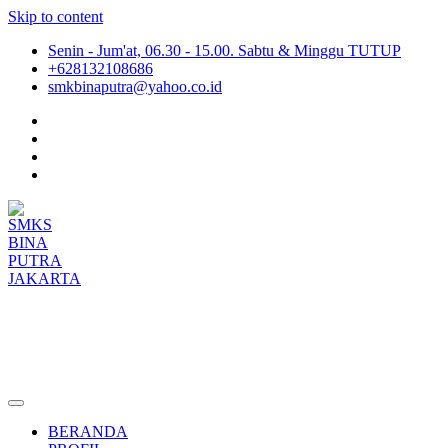
Skip to content
Senin - Jum'at, 06.30 - 15.00. Sabtu & Minggu TUTUP
+628132108686
smkbinaputra@yahoo.co.id
SMKS BINA PUTRA JAKARTA
Situs Resmi SMKS BINA PUTRA JAKARTA
BERANDA