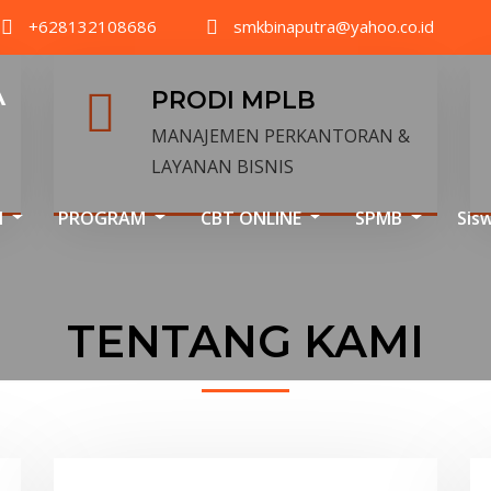
+628132108686
smkbinaputra@yahoo.co.id
A
PRODI MPLB
MANAJEMEN PERKANTORAN &
LAYANAN BISNIS
I
PROGRAM
CBT ONLINE
SPMB
Sis
TENTANG KAMI