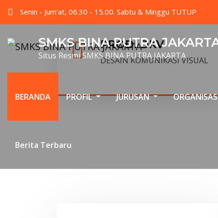
Senin - Jum'at, 06.30 - 15.00. Sabtu & Minggu TUTUP
SMKS BINA PUTRA JAKART
PRODI DKV
Situs Resmi SMKS BINA PUTRA JAKARTA
DESAIN KOMUNIKASI VISUAL
BERANDA
PROFIL
JURUSAN
ORGANISAS
Berita Terbaru