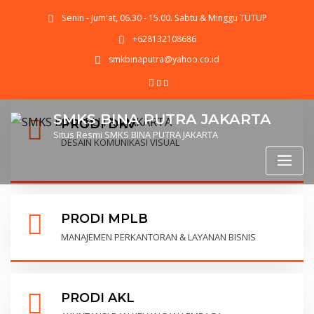
Senin - Jum'at, 06.30 - 15.00. Sabtu & Minggu TUTUP
+628132108686
smkbinaputra@yahoo.co.id
SMKS BINA PUTRA JAKARTA
PRODI DKV
Situs Resmi SMKS BINA PUTRA JAKARTA
DESAIN KOMUNIKASI VISUAL
PRODI MPLB
MANAJEMEN PERKANTORAN & LAYANAN BISNIS
PRODI AKL