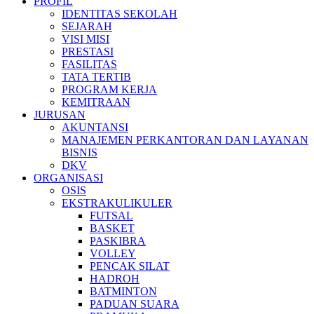
PROFIL
IDENTITAS SEKOLAH
SEJARAH
VISI MISI
PRESTASI
FASILITAS
TATA TERTIB
PROGRAM KERJA
KEMITRAAN
JURUSAN
AKUNTANSI
MANAJEMEN PERKANTORAN DAN LAYANAN
BISNIS
DKV
ORGANISASI
OSIS
EKSTRAKULIKULER
FUTSAL
BASKET
PASKIBRA
VOLLEY
PENCAK SILAT
HADROH
BATMINTON
PADUAN SUARA