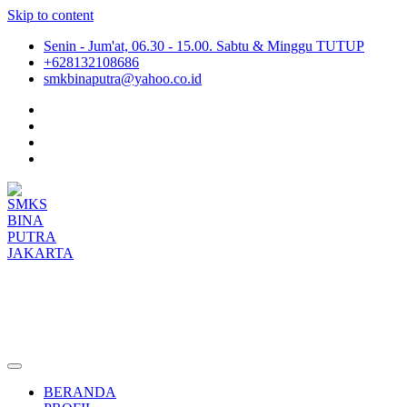
Skip to content
Senin - Jum'at, 06.30 - 15.00. Sabtu & Minggu TUTUP
+628132108686
smkbinaputra@yahoo.co.id
SMKS BINA PUTRA JAKARTA
Situs Resmi SMKS BINA PUTRA JAKARTA
BERANDA