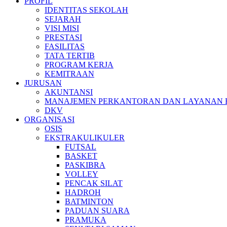
PROFIL
IDENTITAS SEKOLAH
SEJARAH
VISI MISI
PRESTASI
FASILITAS
TATA TERTIB
PROGRAM KERJA
KEMITRAAN
JURUSAN
AKUNTANSI
MANAJEMEN PERKANTORAN DAN LAYANAN B
DKV
ORGANISASI
OSIS
EKSTRAKULIKULER
FUTSAL
BASKET
PASKIBRA
VOLLEY
PENCAK SILAT
HADROH
BATMINTON
PADUAN SUARA
PRAMUKA