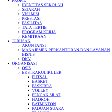
PROFIL
IDENTITAS SEKOLAH
SEJARAH
VISI MISI
PRESTASI
FASILITAS
TATA TERTIB
PROGRAM KERJA
KEMITRAAN
JURUSAN
AKUNTANSI
MANAJEMEN PERKANTORAN DAN LAYANAN
BISNIS
DKV
ORGANISASI
OSIS
EKSTRAKULIKULER
FUTSAL
BASKET
PASKIBRA
VOLLEY
PENCAK SILAT
HADROH
BATMINTON
PADUAN SUARA