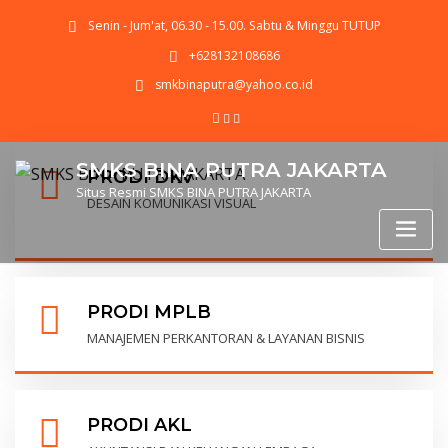
Senin - Jum'at, 06.30 - 15.00. Sabtu & Minggu TUTUP
+628132108686
smkbinaputra@yahoo.co.id
SMKS BINA PUTRA JAKARTA
PRODI DKV
Situs Resmi SMKS BINA PUTRA JAKARTA
DESAIN KOMUNIKASI VISUAL
PRODI MPLB
MANAJEMEN PERKANTORAN & LAYANAN BISNIS
PRODI AKL