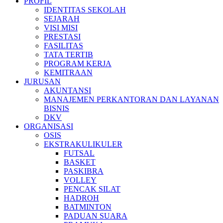
PROFIL
IDENTITAS SEKOLAH
SEJARAH
VISI MISI
PRESTASI
FASILITAS
TATA TERTIB
PROGRAM KERJA
KEMITRAAN
JURUSAN
AKUNTANSI
MANAJEMEN PERKANTORAN DAN LAYANAN
BISNIS
DKV
ORGANISASI
OSIS
EKSTRAKULIKULER
FUTSAL
BASKET
PASKIBRA
VOLLEY
PENCAK SILAT
HADROH
BATMINTON
PADUAN SUARA