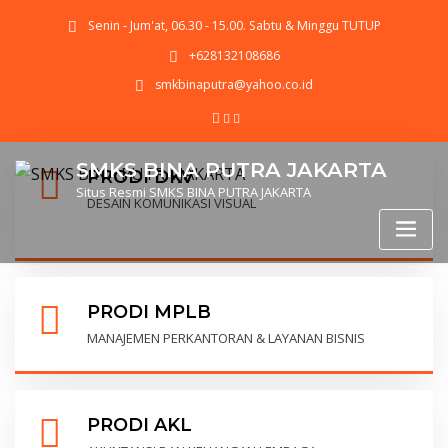
Senin - Jum'at, 06.30 - 15.00. Sabtu & Minggu TUTUP
+628132108686
smkbinaputra@yahoo.co.id
SMKS BINA PUTRA JAKARTA
PRODI DKV
Situs Resmi SMKS BINA PUTRA JAKARTA
DESAIN KOMUNIKASI VISUAL
PRODI MPLB
MANAJEMEN PERKANTORAN & LAYANAN BISNIS
PRODI AKL