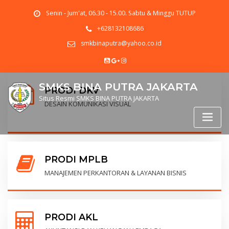
Senin - Jum'at, 06.30 - 15.00. Sabtu & Minggu TUTUP
+628132108686
smkbinaputra@yahoo.co.id
SMKS BINA PUTRA JAKARTA
PRODI DKV
Situs Resmi SMKS BINA PUTRA JAKARTA
DESAIN KOMUNIKASI VISUAL
PRODI MPLB
MANAJEMEN PERKANTORAN & LAYANAN BISNIS
PRODI AKL