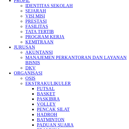
PROFIL
IDENTITAS SEKOLAH
SEJARAH
VISI MISI
PRESTASI
FASILITAS
TATA TERTIB
PROGRAM KERJA
KEMITRAAN
JURUSAN
AKUNTANSI
MANAJEMEN PERKANTORAN DAN LAYANAN
BISNIS
DKV
ORGANISASI
OSIS
EKSTRAKULIKULER
FUTSAL
BASKET
PASKIBRA
VOLLEY
PENCAK SILAT
HADROH
BATMINTON
PADUAN SUARA