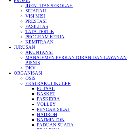
PROFIL
IDENTITAS SEKOLAH
SEJARAH
VISI MISI
PRESTASI
FASILITAS
TATA TERTIB
PROGRAM KERJA
KEMITRAAN
JURUSAN
AKUNTANSI
MANAJEMEN PERKANTORAN DAN LAYANAN
BISNIS
DKV
ORGANISASI
OSIS
EKSTRAKULIKULER
FUTSAL
BASKET
PASKIBRA
VOLLEY
PENCAK SILAT
HADROH
BATMINTON
PADUAN SUARA