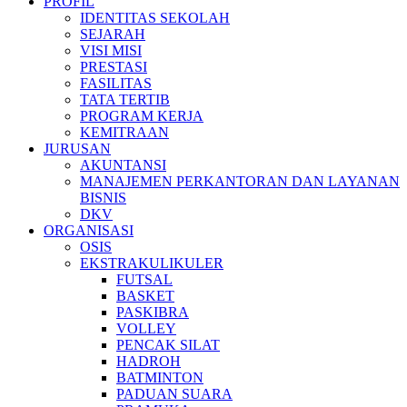
PROFIL
IDENTITAS SEKOLAH
SEJARAH
VISI MISI
PRESTASI
FASILITAS
TATA TERTIB
PROGRAM KERJA
KEMITRAAN
JURUSAN
AKUNTANSI
MANAJEMEN PERKANTORAN DAN LAYANAN
BISNIS
DKV
ORGANISASI
OSIS
EKSTRAKULIKULER
FUTSAL
BASKET
PASKIBRA
VOLLEY
PENCAK SILAT
HADROH
BATMINTON
PADUAN SUARA