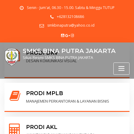
Skip
Senin - Jum'at, 06.30 - 15.00. Sabtu & Minggu TUTUP
to
content
+628132108686
smkbinaputra@yahoo.co.id
SMKS BINA PUTRA JAKARTA
PRODI DKV
Situs Resmi SMKS BINA PUTRA JAKARTA
DESAIN KOMUNIKASI VISUAL
PRODI MPLB
MANAJEMEN PERKANTORAN & LAYANAN BISNIS
PRODI AKL