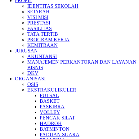
PROFIL
IDENTITAS SEKOLAH
SEJARAH
VISI MISI
PRESTASI
FASILITAS
TATA TERTIB
PROGRAM KERJA
KEMITRAAN
JURUSAN
AKUNTANSI
MANAJEMEN PERKANTORAN DAN LAYANAN
BISNIS
DKV
ORGANISASI
OSIS
EKSTRAKULIKULER
FUTSAL
BASKET
PASKIBRA
VOLLEY
PENCAK SILAT
HADROH
BATMINTON
PADUAN SUARA