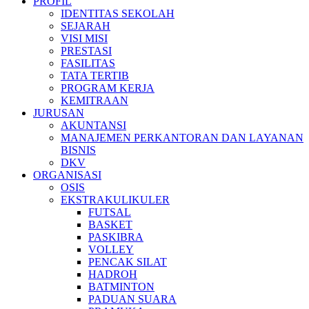
PROFIL
IDENTITAS SEKOLAH
SEJARAH
VISI MISI
PRESTASI
FASILITAS
TATA TERTIB
PROGRAM KERJA
KEMITRAAN
JURUSAN
AKUNTANSI
MANAJEMEN PERKANTORAN DAN LAYANAN
BISNIS
DKV
ORGANISASI
OSIS
EKSTRAKULIKULER
FUTSAL
BASKET
PASKIBRA
VOLLEY
PENCAK SILAT
HADROH
BATMINTON
PADUAN SUARA