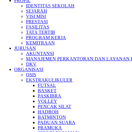
PROFIL
IDENTITAS SEKOLAH
SEJARAH
VISI MISI
PRESTASI
FASILITAS
TATA TERTIB
PROGRAM KERJA
KEMITRAAN
JURUSAN
AKUNTANSI
MANAJEMEN PERKANTORAN DAN LAYANAN B
DKV
ORGANISASI
OSIS
EKSTRAKULIKULER
FUTSAL
BASKET
PASKIBRA
VOLLEY
PENCAK SILAT
HADROH
BATMINTON
PADUAN SUARA
PRAMUKA