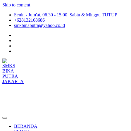
Skip to content
Senin - Jum'at, 06.30 - 15.00. Sabtu & Minggu TUTUP
+628132108686
smkbinaputra@yahoo.co.id
SMKS BINA PUTRA JAKARTA
Situs Resmi SMKS BINA PUTRA JAKARTA
BERANDA