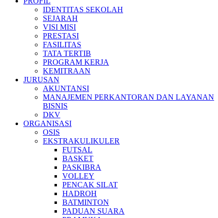
PROFIL
IDENTITAS SEKOLAH
SEJARAH
VISI MISI
PRESTASI
FASILITAS
TATA TERTIB
PROGRAM KERJA
KEMITRAAN
JURUSAN
AKUNTANSI
MANAJEMEN PERKANTORAN DAN LAYANAN
BISNIS
DKV
ORGANISASI
OSIS
EKSTRAKULIKULER
FUTSAL
BASKET
PASKIBRA
VOLLEY
PENCAK SILAT
HADROH
BATMINTON
PADUAN SUARA