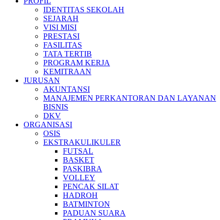
PROFIL
IDENTITAS SEKOLAH
SEJARAH
VISI MISI
PRESTASI
FASILITAS
TATA TERTIB
PROGRAM KERJA
KEMITRAAN
JURUSAN
AKUNTANSI
MANAJEMEN PERKANTORAN DAN LAYANAN
BISNIS
DKV
ORGANISASI
OSIS
EKSTRAKULIKULER
FUTSAL
BASKET
PASKIBRA
VOLLEY
PENCAK SILAT
HADROH
BATMINTON
PADUAN SUARA