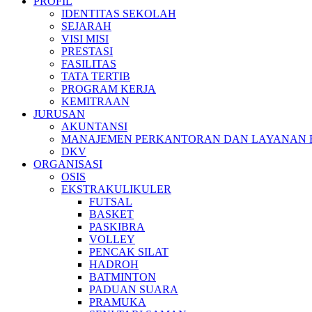
PROFIL
IDENTITAS SEKOLAH
SEJARAH
VISI MISI
PRESTASI
FASILITAS
TATA TERTIB
PROGRAM KERJA
KEMITRAAN
JURUSAN
AKUNTANSI
MANAJEMEN PERKANTORAN DAN LAYANAN B
DKV
ORGANISASI
OSIS
EKSTRAKULIKULER
FUTSAL
BASKET
PASKIBRA
VOLLEY
PENCAK SILAT
HADROH
BATMINTON
PADUAN SUARA
PRAMUKA