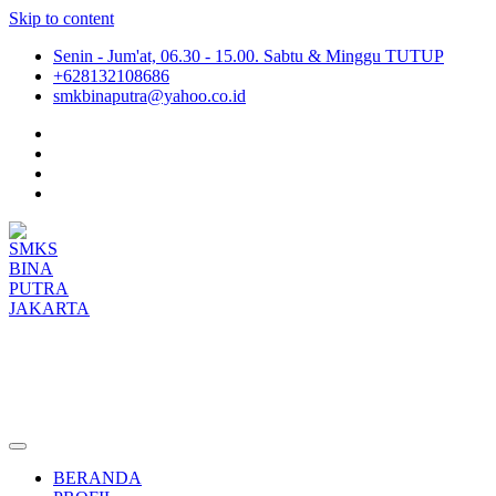
Skip to content
Senin - Jum'at, 06.30 - 15.00. Sabtu & Minggu TUTUP
+628132108686
smkbinaputra@yahoo.co.id
SMKS BINA PUTRA JAKARTA
Situs Resmi SMKS BINA PUTRA JAKARTA
BERANDA