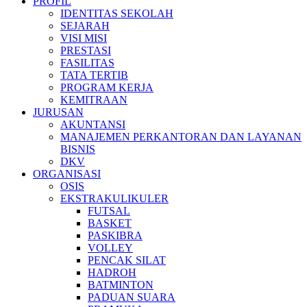
PROFIL
IDENTITAS SEKOLAH
SEJARAH
VISI MISI
PRESTASI
FASILITAS
TATA TERTIB
PROGRAM KERJA
KEMITRAAN
JURUSAN
AKUNTANSI
MANAJEMEN PERKANTORAN DAN LAYANAN
BISNIS
DKV
ORGANISASI
OSIS
EKSTRAKULIKULER
FUTSAL
BASKET
PASKIBRA
VOLLEY
PENCAK SILAT
HADROH
BATMINTON
PADUAN SUARA