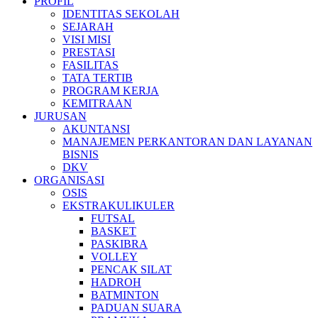
PROFIL
IDENTITAS SEKOLAH
SEJARAH
VISI MISI
PRESTASI
FASILITAS
TATA TERTIB
PROGRAM KERJA
KEMITRAAN
JURUSAN
AKUNTANSI
MANAJEMEN PERKANTORAN DAN LAYANAN
BISNIS
DKV
ORGANISASI
OSIS
EKSTRAKULIKULER
FUTSAL
BASKET
PASKIBRA
VOLLEY
PENCAK SILAT
HADROH
BATMINTON
PADUAN SUARA