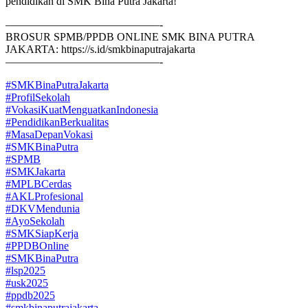
pendidikan di SMK Bina Putra Jakarta!
——————————————-
BROSUR SPMB/PPDB ONLINE SMK BINA PUTRA
JAKARTA: https://s.id/smkbinaputrajakarta
——————————————-
#SMKBinaPutraJakarta
#ProfilSekolah
#VokasiKuatMenguatkanIndonesia
#PendidikanBerkualitas
#MasaDepanVokasi
#SMKBinaPutra
#SPMB
#SMKJakarta
#MPLBCerdas
#AKLProfesional
#DKVMendunia
#AyoSekolah
#SMKSiapKerja
#PPDBOnline
#SMKBinaPutra
#lsp2025
#usk2025
#ppdb2025
#smkbinaputrajakarta