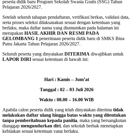
peserta didik baru Program Sekolah Swasta Gratis (SSG) Tahun
Pelajaran 2026/2027.
Setelah seluruh tahapan pendaftaran, verifikasi berkas, validasi data,
serta proses seleksi dilaksanakan sesuai dengan ketentuan yang
berlaku, maka daftar nama yang diumumkan pada halaman ini
merupakan
HASIL AKHIR DAN RESMI PADA
GELOMBANG 1
penerimaan peserta didik baru di SMKS Bina
Putra Jakarta Tahun Pelajaran 2026/2027.
Seluruh peserta yang dinyatakan
DITERIMA
diwajibkan untuk
LAPOR DIRI
sesuai ketentuan di bawah ini:
Hari : Kamis – Jum’at
Tanggal : 02 – 03 Juli 2026
Waktu : 08.00 – 16.00 WIB
Apabila calon peserta didik yang telah dinyatakan diterima
tidak
melakukan daftar ulang hingga batas waktu yang ditentukan
tanpa pemberitahuan kepada panitia
, maka yang bersangkutan
dianggap
mengundurkan diri
, dan sekolah berhak menetapkan
kebijakan sesuai ketentuan yang berlaku.