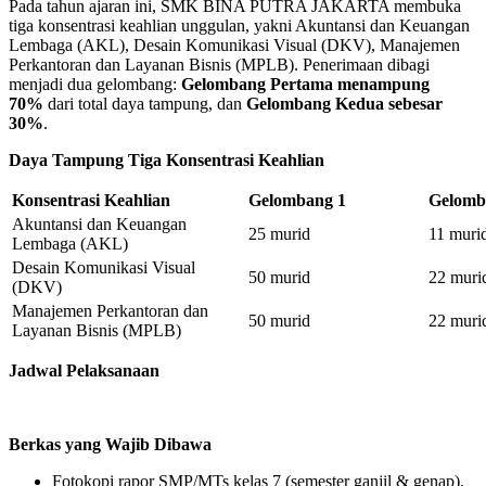
Pada tahun ajaran ini, SMK BINA PUTRA JAKARTA membuka
tiga konsentrasi keahlian unggulan, yakni Akuntansi dan Keuangan
Lembaga (AKL), Desain Komunikasi Visual (DKV), Manajemen
Perkantoran dan Layanan Bisnis (MPLB). Penerimaan dibagi
menjadi dua gelombang:
Gelombang Pertama menampung
70%
dari total daya tampung, dan
Gelombang Kedua sebesar
30%
.
Daya Tampung Tiga Konsentrasi Keahlian
Konsentrasi Keahlian
Gelombang 1
Gelomb
Akuntansi dan Keuangan
25 murid
11 muri
Lembaga (AKL)
Desain Komunikasi Visual
50 murid
22 muri
(DKV)
Manajemen Perkantoran dan
50 murid
22 muri
Layanan Bisnis (MPLB)
Jadwal Pelaksanaan
Berkas yang Wajib Dibawa
Fotokopi rapor SMP/MTs kelas 7 (semester ganjil & genap),