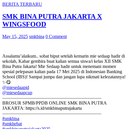
BERITA TERBARU
SMK BINA PUTRA JAKARTA X
WINGSFOOD
May 15, 2025
smkbina
0 Comment
Assalamu’alaikum.. sobat biput setelah kemarin mie sedaap hadir di
sekolah, Kabar gembira buat kalian semua siswa/i kelas XII SMK
Bina Putra Jakarta! Mie Sedaap hadir untuk menemani momen
spesial pelepasan kalian pada 17 Mei 2025 di Indonesian Banking
School (IBS)! Sampai jumpa dan jangan lupa nikmati kelezatannya!
✨😋
@miesedaapid
@miesedaapcup
—————————————————————–
BROSUR SPMB/PPDB ONLINE SMK BINA PUTRA
JAKARTA: https://s.id/smkbinaputrajakarta
—————————————————————–
#smkbisa
#smkhebat
#smkbinaputrajakarta2025