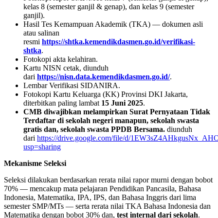
kelas 8 (semester ganjil & genap), dan kelas 9 (semester
ganjil).
Hasil Tes Kemampuan Akademik (TKA) — dokumen asli
atau salinan
resmi
https://shtka.kemendikdasmen.go.id/verifikasi-
shtka
.
Fotokopi akta kelahiran.
Kartu NISN cetak, diunduh
dari
https://nisn.data.kemendikdasmen.go.id/
.
Lembar Verifikasi SIDANIRA.
Fotokopi Kartu Keluarga (KK) Provinsi DKI Jakarta,
diterbitkan paling lambat
15 Juni 2025
.
CMB diwajibkan melampirkan Surat Pernyataan Tidak
Terdaftar di sekolah negeri manapun, sekolah swasta
gratis dan, sekolah swasta PPDB Bersama.
diunduh
dari
https://drive.google.com/file/d/1EW3sZ4AHkgusNx_
usp=sharing
Mekanisme Seleksi
Seleksi dilakukan berdasarkan rerata nilai rapor murni dengan bobot
70% — mencakup mata pelajaran Pendidikan Pancasila, Bahasa
Indonesia, Matematika, IPA, IPS, dan Bahasa Inggris dari lima
semester SMP/MTs — serta rerata nilai TKA Bahasa Indonesia dan
Matematika dengan bobot 30% dan,
test internal dari sekolah
.