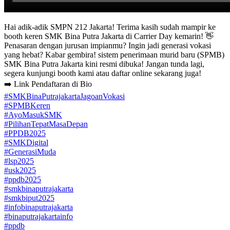
Hai adik-adik SMPN 212 Jakarta! Terima kasih sudah mampir ke
booth keren SMK Bina Putra Jakarta di Carrier Day kemarin! 👋
Penasaran dengan jurusan impianmu? Ingin jadi generasi vokasi
yang hebat? Kabar gembira! sistem penerimaan murid baru (SPMB)
SMK Bina Putra Jakarta kini resmi dibuka! Jangan tunda lagi,
segera kunjungi booth kami atau daftar online sekarang juga!
➡️ Link Pendaftaran di Bio
#SMKBinaPutrajakartaJagoanVokasi
#SPMBKeren
#AyoMasukSMK
#PilihanTepatMasaDepan
#PPDB2025
#SMKDigital
#GenerasiMuda
#lsp2025
#usk2025
#ppdb2025
#smkbinaputrajakarta
#smkbiput2025
#infobinaputrajakarta
#binaputrajakartainfo
#ppdb