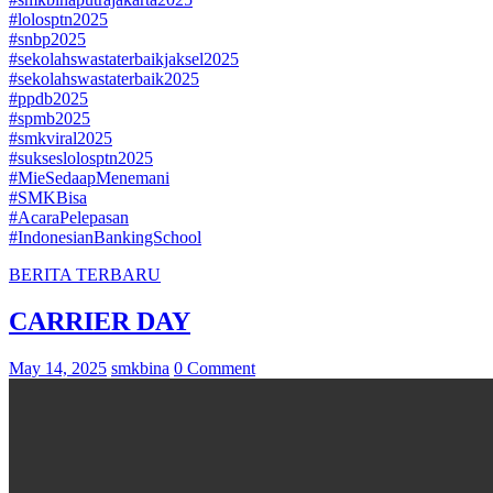
#lolosptn2025
#snbp2025
#sekolahswastaterbaikjaksel2025
#sekolahswastaterbaik2025
#ppdb2025
#spmb2025
#smkviral2025
#sukseslolosptn2025
#MieSedaapMenemani
#SMKBisa
#AcaraPelepasan
#IndonesianBankingSchool
BERITA TERBARU
CARRIER DAY
May 14, 2025
smkbina
0 Comment