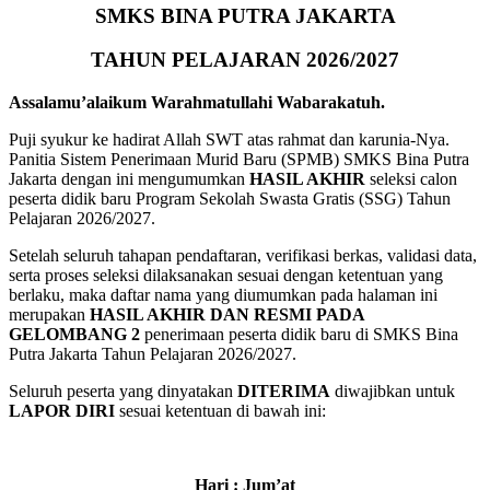
SMKS BINA PUTRA JAKARTA
TAHUN PELAJARAN 2026/2027
Assalamu’alaikum Warahmatullahi Wabarakatuh.
Puji syukur ke hadirat Allah SWT atas rahmat dan karunia-Nya.
Panitia Sistem Penerimaan Murid Baru (SPMB) SMKS Bina Putra
Jakarta dengan ini mengumumkan
HASIL AKHIR
seleksi calon
peserta didik baru Program Sekolah Swasta Gratis (SSG) Tahun
Pelajaran 2026/2027.
Setelah seluruh tahapan pendaftaran, verifikasi berkas, validasi data,
serta proses seleksi dilaksanakan sesuai dengan ketentuan yang
berlaku, maka daftar nama yang diumumkan pada halaman ini
merupakan
HASIL AKHIR DAN RESMI PADA
GELOMBANG 2
penerimaan peserta didik baru di SMKS Bina
Putra Jakarta Tahun Pelajaran 2026/2027.
Seluruh peserta yang dinyatakan
DITERIMA
diwajibkan untuk
LAPOR DIRI
sesuai ketentuan di bawah ini:
Hari : Jum’at