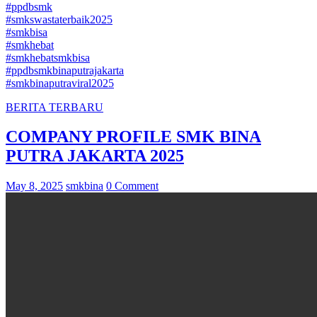
#ppdbsmk
#smkswastaterbaik2025
#smkbisa
#smkhebat
#smkhebatsmkbisa
#ppdbsmkbinaputrajakarta
#smkbinaputraviral2025
BERITA TERBARU
COMPANY PROFILE SMK BINA
PUTRA JAKARTA 2025
May 8, 2025
smkbina
0 Comment