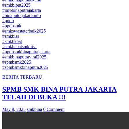
#smkbiput2025
#infobinaputrajakarta
#binaputrajakartainfo
#ppdb
#ppdbsmk
#smkswastaterbaik2025
#smkbisa
#smkhebat
#smkhebatsmkbisa
#ppdbsmkbinaputrajakarta
#smkbinaputraviral2025
#spmbsmk2025
#spmbsmkbinaputra2025
BERITA TERBARU
SPMB SMK BINA PUTRA JAKARTA
TELAH DI BUKA !!!
May 8, 2025
smkbina
0 Comment