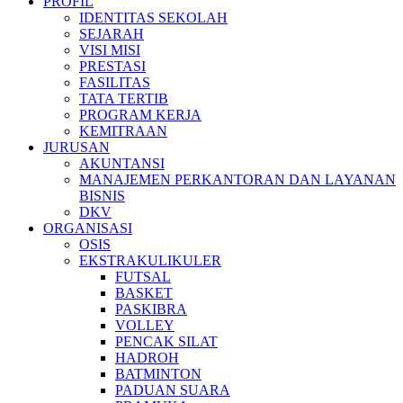
PROFIL
IDENTITAS SEKOLAH
SEJARAH
VISI MISI
PRESTASI
FASILITAS
TATA TERTIB
PROGRAM KERJA
KEMITRAAN
JURUSAN
AKUNTANSI
MANAJEMEN PERKANTORAN DAN LAYANAN
BISNIS
DKV
ORGANISASI
OSIS
EKSTRAKULIKULER
FUTSAL
BASKET
PASKIBRA
VOLLEY
PENCAK SILAT
HADROH
BATMINTON
PADUAN SUARA