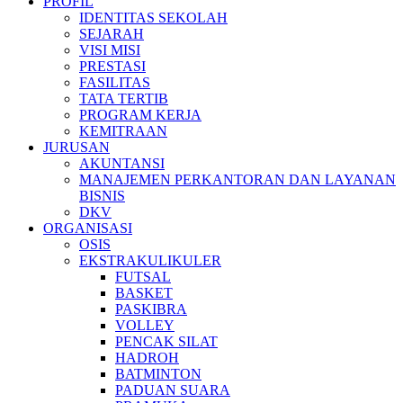
PROFIL
IDENTITAS SEKOLAH
SEJARAH
VISI MISI
PRESTASI
FASILITAS
TATA TERTIB
PROGRAM KERJA
KEMITRAAN
JURUSAN
AKUNTANSI
MANAJEMEN PERKANTORAN DAN LAYANAN
BISNIS
DKV
ORGANISASI
OSIS
EKSTRAKULIKULER
FUTSAL
BASKET
PASKIBRA
VOLLEY
PENCAK SILAT
HADROH
BATMINTON
PADUAN SUARA