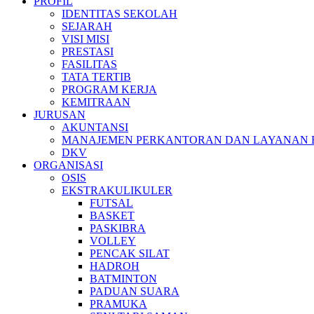
PROFIL
IDENTITAS SEKOLAH
SEJARAH
VISI MISI
PRESTASI
FASILITAS
TATA TERTIB
PROGRAM KERJA
KEMITRAAN
JURUSAN
AKUNTANSI
MANAJEMEN PERKANTORAN DAN LAYANAN B
DKV
ORGANISASI
OSIS
EKSTRAKULIKULER
FUTSAL
BASKET
PASKIBRA
VOLLEY
PENCAK SILAT
HADROH
BATMINTON
PADUAN SUARA
PRAMUKA