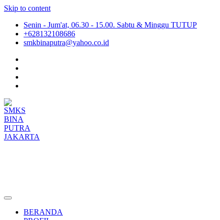
Skip to content
Senin - Jum'at, 06.30 - 15.00. Sabtu & Minggu TUTUP
+628132108686
smkbinaputra@yahoo.co.id
SMKS BINA PUTRA JAKARTA
Situs Resmi SMKS BINA PUTRA JAKARTA
BERANDA