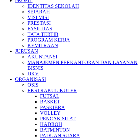
PROFIL
IDENTITAS SEKOLAH
SEJARAH
VISI MISI
PRESTASI
FASILITAS
TATA TERTIB
PROGRAM KERJA
KEMITRAAN
JURUSAN
AKUNTANSI
MANAJEMEN PERKANTORAN DAN LAYANAN
BISNIS
DKV
ORGANISASI
OSIS
EKSTRAKULIKULER
FUTSAL
BASKET
PASKIBRA
VOLLEY
PENCAK SILAT
HADROH
BATMINTON
PADUAN SUARA