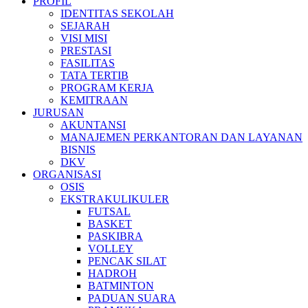
PROFIL
IDENTITAS SEKOLAH
SEJARAH
VISI MISI
PRESTASI
FASILITAS
TATA TERTIB
PROGRAM KERJA
KEMITRAAN
JURUSAN
AKUNTANSI
MANAJEMEN PERKANTORAN DAN LAYANAN
BISNIS
DKV
ORGANISASI
OSIS
EKSTRAKULIKULER
FUTSAL
BASKET
PASKIBRA
VOLLEY
PENCAK SILAT
HADROH
BATMINTON
PADUAN SUARA