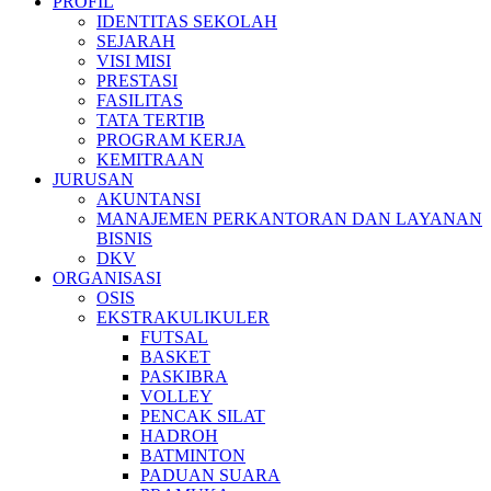
PROFIL
IDENTITAS SEKOLAH
SEJARAH
VISI MISI
PRESTASI
FASILITAS
TATA TERTIB
PROGRAM KERJA
KEMITRAAN
JURUSAN
AKUNTANSI
MANAJEMEN PERKANTORAN DAN LAYANAN
BISNIS
DKV
ORGANISASI
OSIS
EKSTRAKULIKULER
FUTSAL
BASKET
PASKIBRA
VOLLEY
PENCAK SILAT
HADROH
BATMINTON
PADUAN SUARA