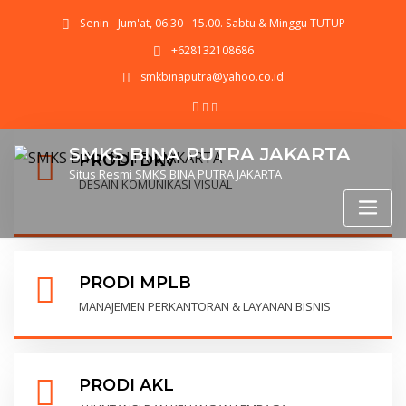
Senin - Jum'at, 06.30 - 15.00. Sabtu & Minggu TUTUP
+628132108686
smkbinaputra@yahoo.co.id
SMKS BINA PUTRA JAKARTA
PRODI DKV
Situs Resmi SMKS BINA PUTRA JAKARTA
DESAIN KOMUNIKASI VISUAL
PRODI MPLB
MANAJEMEN PERKANTORAN & LAYANAN BISNIS
PRODI AKL