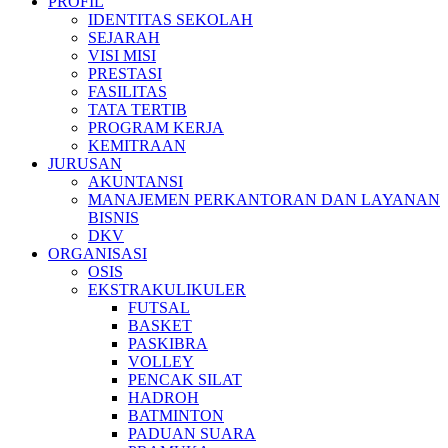
PROFIL
IDENTITAS SEKOLAH
SEJARAH
VISI MISI
PRESTASI
FASILITAS
TATA TERTIB
PROGRAM KERJA
KEMITRAAN
JURUSAN
AKUNTANSI
MANAJEMEN PERKANTORAN DAN LAYANAN
BISNIS
DKV
ORGANISASI
OSIS
EKSTRAKULIKULER
FUTSAL
BASKET
PASKIBRA
VOLLEY
PENCAK SILAT
HADROH
BATMINTON
PADUAN SUARA