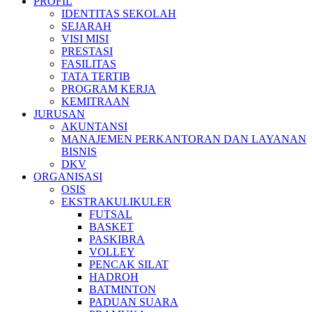
PROFIL
IDENTITAS SEKOLAH
SEJARAH
VISI MISI
PRESTASI
FASILITAS
TATA TERTIB
PROGRAM KERJA
KEMITRAAN
JURUSAN
AKUNTANSI
MANAJEMEN PERKANTORAN DAN LAYANAN
BISNIS
DKV
ORGANISASI
OSIS
EKSTRAKULIKULER
FUTSAL
BASKET
PASKIBRA
VOLLEY
PENCAK SILAT
HADROH
BATMINTON
PADUAN SUARA