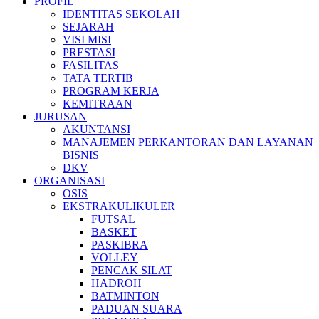
PROFIL
IDENTITAS SEKOLAH
SEJARAH
VISI MISI
PRESTASI
FASILITAS
TATA TERTIB
PROGRAM KERJA
KEMITRAAN
JURUSAN
AKUNTANSI
MANAJEMEN PERKANTORAN DAN LAYANAN
BISNIS
DKV
ORGANISASI
OSIS
EKSTRAKULIKULER
FUTSAL
BASKET
PASKIBRA
VOLLEY
PENCAK SILAT
HADROH
BATMINTON
PADUAN SUARA