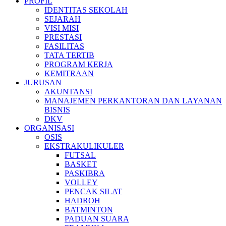
PROFIL
IDENTITAS SEKOLAH
SEJARAH
VISI MISI
PRESTASI
FASILITAS
TATA TERTIB
PROGRAM KERJA
KEMITRAAN
JURUSAN
AKUNTANSI
MANAJEMEN PERKANTORAN DAN LAYANAN
BISNIS
DKV
ORGANISASI
OSIS
EKSTRAKULIKULER
FUTSAL
BASKET
PASKIBRA
VOLLEY
PENCAK SILAT
HADROH
BATMINTON
PADUAN SUARA