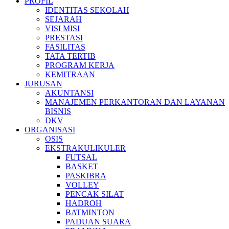
PROFIL
IDENTITAS SEKOLAH
SEJARAH
VISI MISI
PRESTASI
FASILITAS
TATA TERTIB
PROGRAM KERJA
KEMITRAAN
JURUSAN
AKUNTANSI
MANAJEMEN PERKANTORAN DAN LAYANAN
BISNIS
DKV
ORGANISASI
OSIS
EKSTRAKULIKULER
FUTSAL
BASKET
PASKIBRA
VOLLEY
PENCAK SILAT
HADROH
BATMINTON
PADUAN SUARA