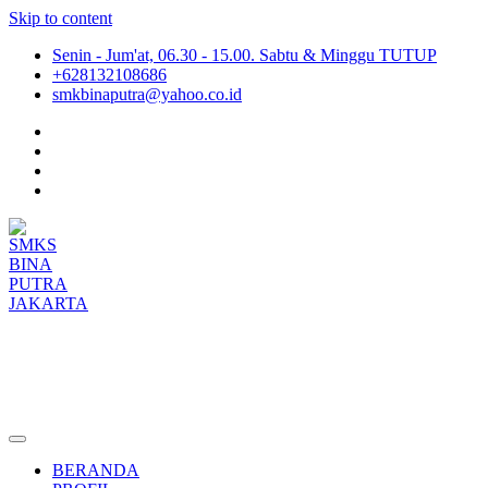
Skip to content
Senin - Jum'at, 06.30 - 15.00. Sabtu & Minggu TUTUP
+628132108686
smkbinaputra@yahoo.co.id
SMKS BINA PUTRA JAKARTA
Situs Resmi SMKS BINA PUTRA JAKARTA
BERANDA