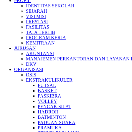
PROFIL
IDENTITAS SEKOLAH
SEJARAH
VISI MISI
PRESTASI
FASILITAS
TATA TERTIB
PROGRAM KERJA
KEMITRAAN
JURUSAN
AKUNTANSI
MANAJEMEN PERKANTORAN DAN LAYANAN B
DKV
ORGANISASI
OSIS
EKSTRAKULIKULER
FUTSAL
BASKET
PASKIBRA
VOLLEY
PENCAK SILAT
HADROH
BATMINTON
PADUAN SUARA
PRAMUKA