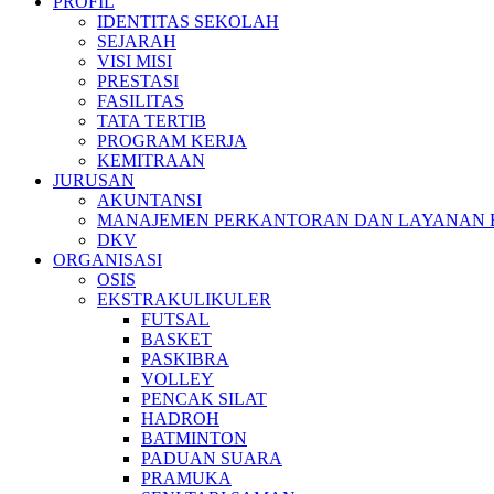
PROFIL
IDENTITAS SEKOLAH
SEJARAH
VISI MISI
PRESTASI
FASILITAS
TATA TERTIB
PROGRAM KERJA
KEMITRAAN
JURUSAN
AKUNTANSI
MANAJEMEN PERKANTORAN DAN LAYANAN B
DKV
ORGANISASI
OSIS
EKSTRAKULIKULER
FUTSAL
BASKET
PASKIBRA
VOLLEY
PENCAK SILAT
HADROH
BATMINTON
PADUAN SUARA
PRAMUKA