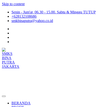
Skip to content
Senin - Jum'at, 06.30 - 15.00. Sabtu & Minggu TUTUP
+628132108686
smkbinaputra@yahoo.co.id
SMKS BINA PUTRA JAKARTA
Situs Resmi SMKS BINA PUTRA JAKARTA
BERANDA