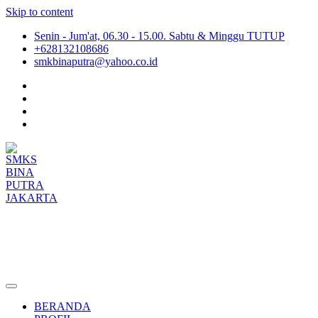
Skip to content
Senin - Jum'at, 06.30 - 15.00. Sabtu & Minggu TUTUP
+628132108686
smkbinaputra@yahoo.co.id
SMKS BINA PUTRA JAKARTA
Situs Resmi SMKS BINA PUTRA JAKARTA
BERANDA