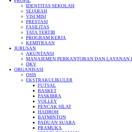
PROFIL
IDENTITAS SEKOLAH
SEJARAH
VISI MISI
PRESTASI
FASILITAS
TATA TERTIB
PROGRAM KERJA
KEMITRAAN
JURUSAN
AKUNTANSI
MANAJEMEN PERKANTORAN DAN LAYANAN B
DKV
ORGANISASI
OSIS
EKSTRAKULIKULER
FUTSAL
BASKET
PASKIBRA
VOLLEY
PENCAK SILAT
HADROH
BATMINTON
PADUAN SUARA
PRAMUKA