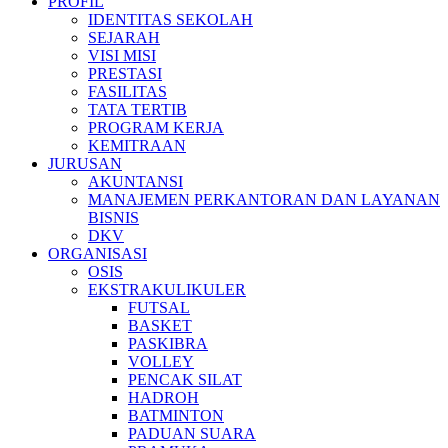
PROFIL
IDENTITAS SEKOLAH
SEJARAH
VISI MISI
PRESTASI
FASILITAS
TATA TERTIB
PROGRAM KERJA
KEMITRAAN
JURUSAN
AKUNTANSI
MANAJEMEN PERKANTORAN DAN LAYANAN
BISNIS
DKV
ORGANISASI
OSIS
EKSTRAKULIKULER
FUTSAL
BASKET
PASKIBRA
VOLLEY
PENCAK SILAT
HADROH
BATMINTON
PADUAN SUARA