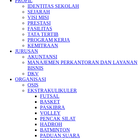
PROFIL
IDENTITAS SEKOLAH
SEJARAH
VISI MISI
PRESTASI
FASILITAS
TATA TERTIB
PROGRAM KERJA
KEMITRAAN
JURUSAN
AKUNTANSI
MANAJEMEN PERKANTORAN DAN LAYANAN
BISNIS
DKV
ORGANISASI
OSIS
EKSTRAKULIKULER
FUTSAL
BASKET
PASKIBRA
VOLLEY
PENCAK SILAT
HADROH
BATMINTON
PADUAN SUARA