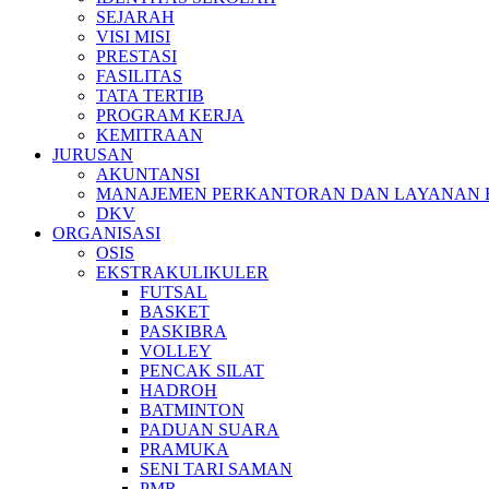
SEJARAH
VISI MISI
PRESTASI
FASILITAS
TATA TERTIB
PROGRAM KERJA
KEMITRAAN
JURUSAN
AKUNTANSI
MANAJEMEN PERKANTORAN DAN LAYANAN B
DKV
ORGANISASI
OSIS
EKSTRAKULIKULER
FUTSAL
BASKET
PASKIBRA
VOLLEY
PENCAK SILAT
HADROH
BATMINTON
PADUAN SUARA
PRAMUKA
SENI TARI SAMAN
PMR