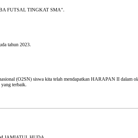
A FUTSAL TINGKAT SMA".
uda tahun 2023.
 nasional (O2SN) siswa kita telah mendapatkan HARAPAN II dalam olah
 yang terbaik.
M JAMIATUL HUDA