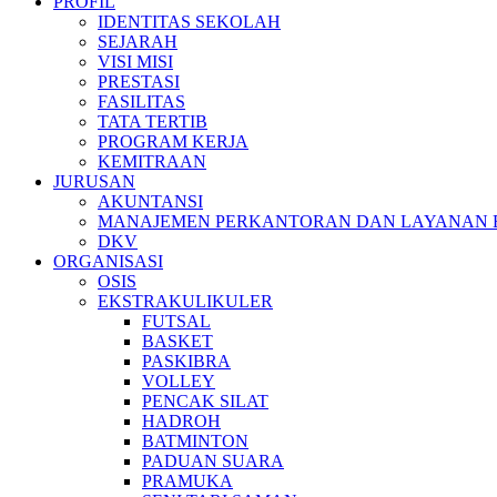
PROFIL
IDENTITAS SEKOLAH
SEJARAH
VISI MISI
PRESTASI
FASILITAS
TATA TERTIB
PROGRAM KERJA
KEMITRAAN
JURUSAN
AKUNTANSI
MANAJEMEN PERKANTORAN DAN LAYANAN B
DKV
ORGANISASI
OSIS
EKSTRAKULIKULER
FUTSAL
BASKET
PASKIBRA
VOLLEY
PENCAK SILAT
HADROH
BATMINTON
PADUAN SUARA
PRAMUKA