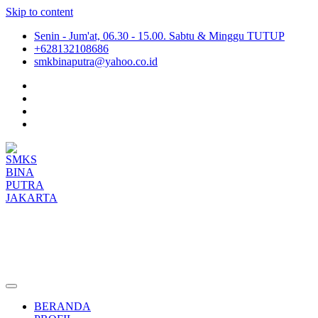
Skip to content
Senin - Jum'at, 06.30 - 15.00. Sabtu & Minggu TUTUP
+628132108686
smkbinaputra@yahoo.co.id
SMKS BINA PUTRA JAKARTA
Situs Resmi SMKS BINA PUTRA JAKARTA
BERANDA