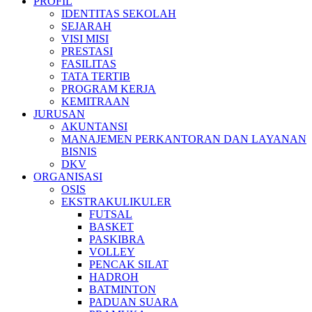
PROFIL
IDENTITAS SEKOLAH
SEJARAH
VISI MISI
PRESTASI
FASILITAS
TATA TERTIB
PROGRAM KERJA
KEMITRAAN
JURUSAN
AKUNTANSI
MANAJEMEN PERKANTORAN DAN LAYANAN
BISNIS
DKV
ORGANISASI
OSIS
EKSTRAKULIKULER
FUTSAL
BASKET
PASKIBRA
VOLLEY
PENCAK SILAT
HADROH
BATMINTON
PADUAN SUARA