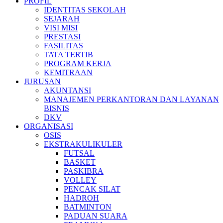
PROFIL
IDENTITAS SEKOLAH
SEJARAH
VISI MISI
PRESTASI
FASILITAS
TATA TERTIB
PROGRAM KERJA
KEMITRAAN
JURUSAN
AKUNTANSI
MANAJEMEN PERKANTORAN DAN LAYANAN
BISNIS
DKV
ORGANISASI
OSIS
EKSTRAKULIKULER
FUTSAL
BASKET
PASKIBRA
VOLLEY
PENCAK SILAT
HADROH
BATMINTON
PADUAN SUARA