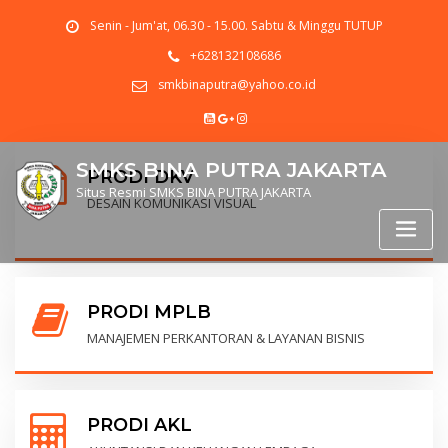
Senin - Jum'at, 06.30 - 15.00. Sabtu & Minggu TUTUP
+628132108686
smkbinaputra@yahoo.co.id
SMKS BINA PUTRA JAKARTA
PRODI DKV
Situs Resmi SMKS BINA PUTRA JAKARTA
DESAIN KOMUNIKASI VISUAL
PRODI MPLB
MANAJEMEN PERKANTORAN & LAYANAN BISNIS
PRODI AKL