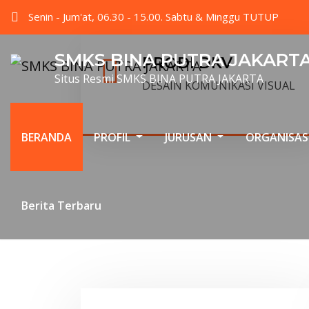
Senin - Jum'at, 06.30 - 15.00. Sabtu & Minggu TUTUP
SMKS BINA PUTRA JAKART
PRODI DKV
Situs Resmi SMKS BINA PUTRA JAKARTA
DESAIN KOMUNIKASI VISUAL
BERANDA
PROFIL
JURUSAN
ORGANISAS
Berita Terbaru