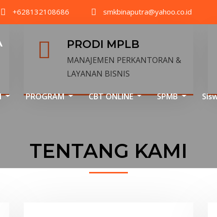
+628132108686
smkbinaputra@yahoo.co.id
A
PRODI MPLB
MANAJEMEN PERKANTORAN &
LAYANAN BISNIS
I
PROGRAM
CBT ONLINE
SPMB
Sis
TENTANG KAMI