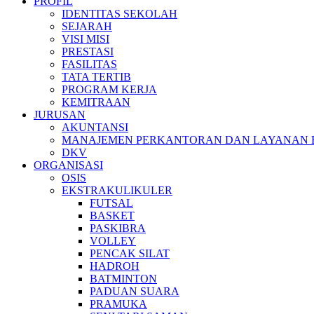
PROFIL
IDENTITAS SEKOLAH
SEJARAH
VISI MISI
PRESTASI
FASILITAS
TATA TERTIB
PROGRAM KERJA
KEMITRAAN
JURUSAN
AKUNTANSI
MANAJEMEN PERKANTORAN DAN LAYANAN B
DKV
ORGANISASI
OSIS
EKSTRAKULIKULER
FUTSAL
BASKET
PASKIBRA
VOLLEY
PENCAK SILAT
HADROH
BATMINTON
PADUAN SUARA
PRAMUKA