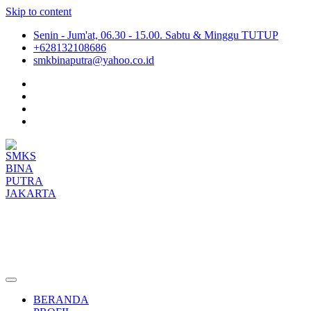
Skip to content
Senin - Jum'at, 06.30 - 15.00. Sabtu & Minggu TUTUP
+628132108686
smkbinaputra@yahoo.co.id
SMKS BINA PUTRA JAKARTA
Situs Resmi SMKS BINA PUTRA JAKARTA
BERANDA