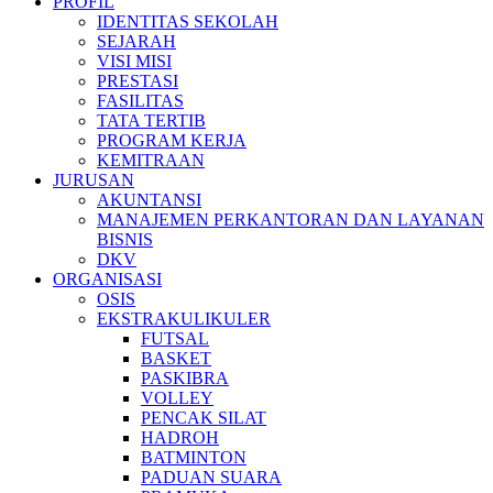
PROFIL
IDENTITAS SEKOLAH
SEJARAH
VISI MISI
PRESTASI
FASILITAS
TATA TERTIB
PROGRAM KERJA
KEMITRAAN
JURUSAN
AKUNTANSI
MANAJEMEN PERKANTORAN DAN LAYANAN
BISNIS
DKV
ORGANISASI
OSIS
EKSTRAKULIKULER
FUTSAL
BASKET
PASKIBRA
VOLLEY
PENCAK SILAT
HADROH
BATMINTON
PADUAN SUARA