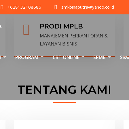
+628132108686
smkbinaputra@yahoo.co.id
A
PRODI MPLB
MANAJEMEN PERKANTORAN &
LAYANAN BISNIS
I
PROGRAM
CBT ONLINE
SPMB
Sis
TENTANG KAMI