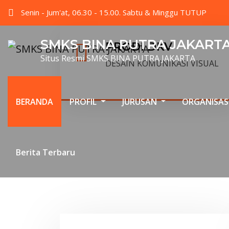
Senin - Jum'at, 06.30 - 15.00. Sabtu & Minggu TUTUP
SMKS BINA PUTRA JAKART
PRODI DKV
Situs Resmi SMKS BINA PUTRA JAKARTA
DESAIN KOMUNIKASI VISUAL
BERANDA
PROFIL
JURUSAN
ORGANISAS
Berita Terbaru